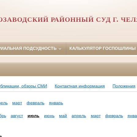
ОЗАВОДСКИЙ РАЙОННЫЙ СУД Г. ЧЕ
РИАЛЬНАЯ ПОДСУДНОСТЬ
КАЛЬКУЛЯТОР ГОСПОШЛИНЫ
убликации, обзоры СМИ
Контактная информация
Положения
рель
март
февраль
январь
брь
август
июль
июнь
май
апрель
март
февраль
янва
а