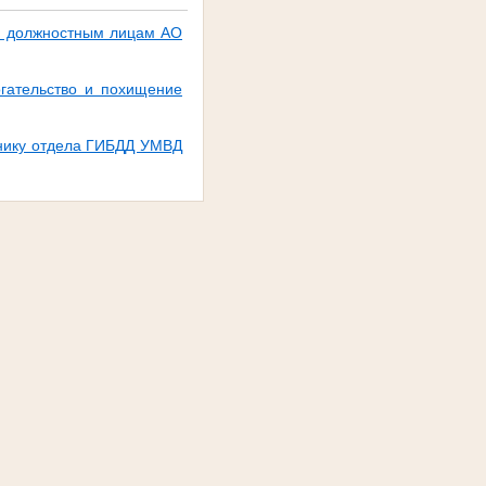
жу должностным лицам АО
гательство и похищение
ьнику отдела ГИБДД УМВД