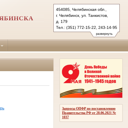
454085, Челябинская обл.,
г. Челябинск, ул. Танкистов,
ЛЯБИНСКА
д. 179
Тел.: (351) 772-15-22, 243-14-95
trz.chel@sudrf.ru
развернуть
рь
Запросы ОПФР по постановлению
Правительства РФ от 28.06.2021 №
1037