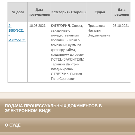
Дата
Дата
№ дела
Категория / Стороны
Судья
поступления
решения
2-
10.03.2021
КАТЕГОРИЯ: Споры,
Привалова
26.10.2021
Ис
1880/2021
связанные с
Наталья
жа
~
имущественными
Владимировна
У
М-825/2021
правами → Иски о
Ч
взыскании сумм по
договору займа,
кредитному договору
ИСТЕЦ(ЗАЯВИТЕЛЬ):
Тарнакин Дмитрий
Владимирович
ОТВЕТЧИК: Рыжков
Петр Сергеевич
ПОДАЧА ПРОЦЕССУАЛЬНЫХ ДОКУМЕНТОВ В
ЭЛЕКТРОННОМ ВИДЕ
О СУДЕ