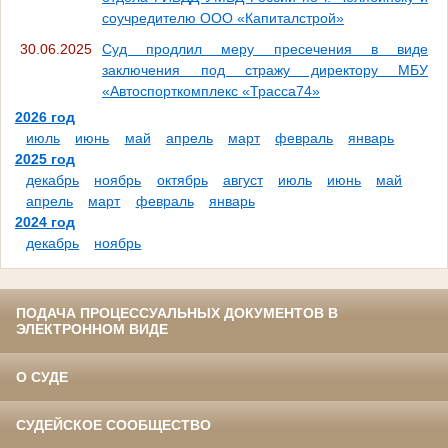
соучредителю ООО «Капиталстрой»
30.06.2025
Суд продлил меру пресечения в виде
заключения под стражу директору МБУ
«Автоспорткомплекс «Трасса74»
2026 год
июль
июнь
май
апрель
март
февраль
январь
2025 год
декабрь
ноябрь
октябрь
август
июль
июнь
май
апрель
март
февраль
январь
2024 год
декабрь
ноябрь
ПОДАЧА ПРОЦЕССУАЛЬНЫХ ДОКУМЕНТОВ В
ЭЛЕКТРОННОМ ВИДЕ
О СУДЕ
СУДЕЙСКОЕ СООБЩЕСТВО